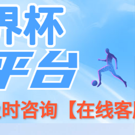
En
者关系
股票代码 603798
慧工厂
工业
新能源
网上商城